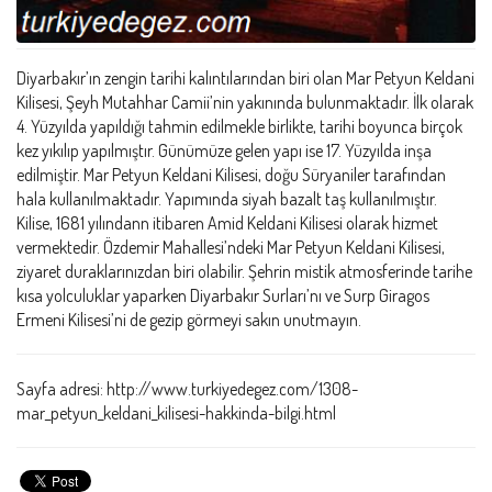
Diyarbakır’ın zengin tarihi kalıntılarından biri olan Mar Petyun Keldani
Kilisesi, Şeyh Mutahhar Camii’nin yakınında bulunmaktadır. İlk olarak
4. Yüzyılda yapıldığı tahmin edilmekle birlikte, tarihi boyunca birçok
kez yıkılıp yapılmıştır. Günümüze gelen yapı ise 17. Yüzyılda inşa
edilmiştir. Mar Petyun Keldani Kilisesi, doğu Süryaniler tarafından
hala kullanılmaktadır. Yapımında siyah bazalt taş kullanılmıştır.
Kilise, 1681 yılındann itibaren Amid Keldani Kilisesi olarak hizmet
vermektedir. Özdemir Mahallesi’ndeki Mar Petyun Keldani Kilisesi,
ziyaret duraklarınızdan biri olabilir. Şehrin mistik atmosferinde tarihe
kısa yolculuklar yaparken Diyarbakır Surları’nı ve Surp Giragos
Ermeni Kilisesi’ni de gezip görmeyi sakın unutmayın.
Sayfa adresi: http://www.turkiyedegez.com/1308-
mar_petyun_keldani_kilisesi-hakkinda-bilgi.html