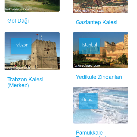
Göl Dağı
Gaziantep Kalesi
Trabzon
İstanbul
Yedikule Zindanları
Trabzon Kalesi
(Merkez)
Denizli
Pamukkale