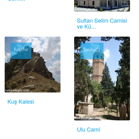
Sultan Selim Camisi
ve Kü...
Kırşehir
Şanlıurfa
Kuş Kalesi
Ulu Cami