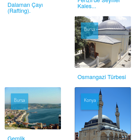
Dalaman Çayı
Kales...
(Rafting).
Bursa
Osmangazi Türbesi
Bursa
Konya
Gemlik