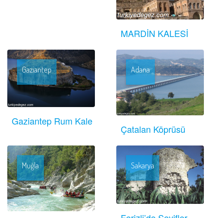
MARDİN KALESİ
Gaziantep
Adana
Gaziantep Rum Kale
Çatalan Köprüsü
Muğla
Sakarya
Ferizli’de Seyifler