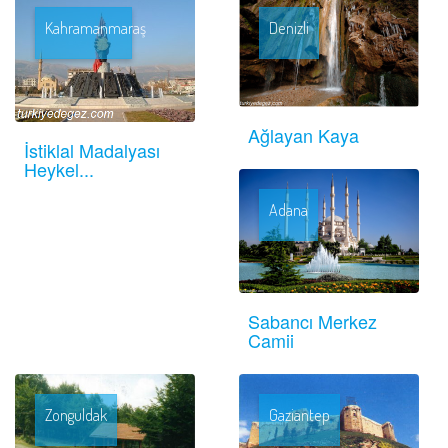
Kahramanmaraş
Denizli
Ağlayan Kaya
İstiklal Madalyası
Heykel...
Adana
Sabancı Merkez
Camii
Zonguldak
Gaziantep