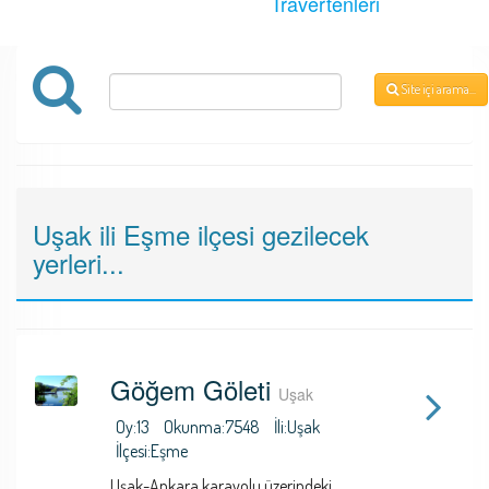
Travertenleri
Site
Site içi arama...
içi
arama...
Uşak ili Eşme ilçesi gezilecek
yerleri...
Göğem Göleti
Uşak
Oy:13
Okunma:7548
İli:Uşak
İlçesi:Eşme
Uşak-Ankara karayolu üzerindeki