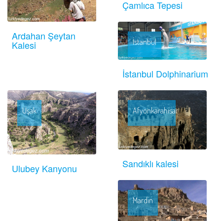
Çamlıca Tepesi
Ardahan Şeytan
İstanbul
Kalesi
İstanbul Dolphinarium
Uşak
Afyonkarahisar
Sandıklı kalesi
Ulubey Kanyonu
Mardin