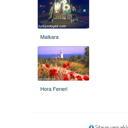
Malkara
Hora Feneri
Siteye yeni ekle