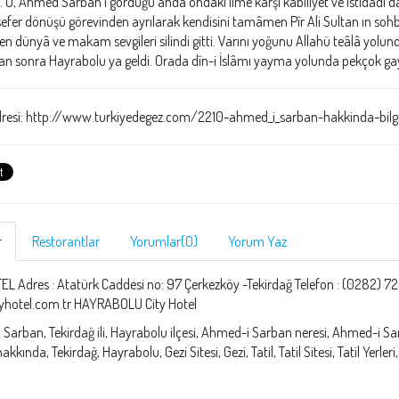
ı. O, Ahmed Sârbân ı gördüğü anda ondaki ilme karşı kâbiliyet ve istidâdı
efer dönüşü görevinden ayrılarak kendisini tamâmen Pîr Ali Sultan ın sohb
n dünyâ ve makam sevgileri silindi gitti. Varını yoğunu Allahü teâlâ yolu
an sonra Hayrabolu ya geldi. Orada dîn-i İslâmı yayma yolunda pekçok gayret
resi: http://www.turkiyedegez.com/2210-ahmed_i_sarban-hakkinda-bilg
r
Restorantlar
Yorumlar(0)
Yorum Yaz
EL Adres : Atatürk Caddesi no: 97 Çerkezköy -Tekirdağ Telefon : (0282) 726
yhotel.com.tr HAYRABOLU City Hotel
Sarban, Tekirdağ ili, Hayrabolu ilçesi, Ahmed-i Sarban neresi, Ahmed-i Sa
kkında, Tekirdağ, Hayrabolu, Gezi Sitesi, Gezi, Tatil, Tatil Sitesi, Tatil Yerleri,