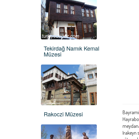
Tekirdağ Namık Kemal
Müzesi
Bayramiy
Rakoczi Müzesi
Hayrabol
meydana 
Irakeyn s