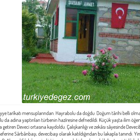
ye tarîkatı mensuplarından. Hayrabolu da doğdu. Doğum târihi belli olmayı
u da adına yaptırılan türbenin hazîresine defnedildi. Küçük yaşta ilim öğe
getiren Deveci ortasına kaydoldu. Çalışkanlığı ve zekâsı sâyesinde Devec
eferine Sârbânbaşı, devecibaşı olarak katıldığından bu lakapla tanındı. Yin