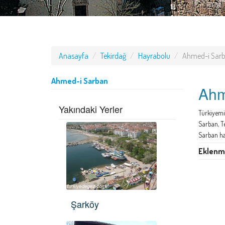
Anasayfa
Tekirdağ
Hayrabolu
Ahmed-i Sar
Ahmed-i Sarban
Ahm
Yakındaki Yerler
Türkiyemi
Sarban, T
Sarban ha
Eklenme
Şarköy