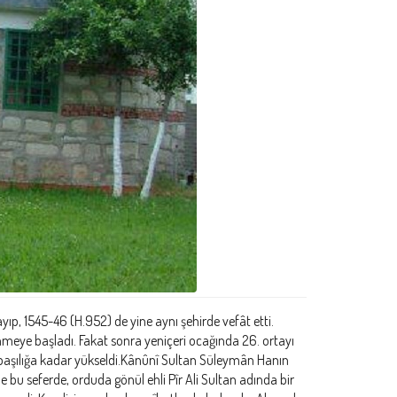
p, 1545-46 (H.952) de yine aynı şehirde vefât etti.
nmeye başladı. Fakat sonra yeniçeri ocağında 26. ortayı
ibaşılığa kadar yükseldi.Kânûnî Sultan Süleymân Hanın
e bu seferde, orduda gönül ehli Pîr Ali Sultan adında bir