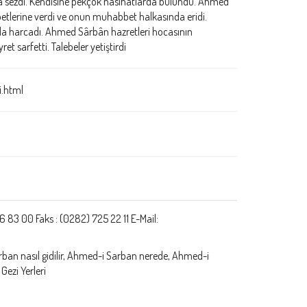
 da sezdi. Kendisine pekçok nasîhatlarda bulundu. Ahmed
etlerine verdi ve onun muhabbet halkasında eridi.
nda harcadı. Ahmed Sârbân hazretleri hocasının
 sarfetti. Talebeler yetiştirdi
i.html
 83 00 Faks : (0282) 725 22 11 E-Mail:
rban nasıl gidilir, Ahmed-i Sarban nerede, Ahmed-i
 Gezi Yerleri