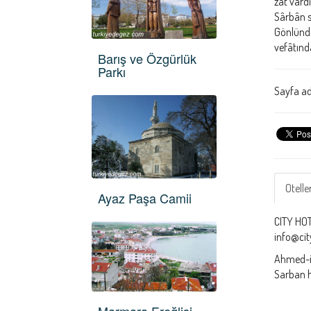
zât vard
Sârbân s
Gönlünde
vefâtınd
Barış ve Özgürlük
Parkı
Sayfa ad
Otelle
Ayaz Paşa Camii
CITY HOT
info@cit
Ahmed-i 
Sarban ha