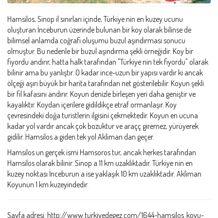
Hamsilos, Sinop il sınırları içinde, Türkiye nin en kuzey ucunu
oluşturan İnceburun üzerinde bulunan bir koy olarak bilinse de
bilimsel anlamda coğrafi oluşumu buzul aşındırması sonucu
olmuştur. Bu nedenle bir buzul aşındırma şekli örneğidir. Koy bir
fiyordu andırır, hatta halk tarafından "Türkiye nin tek fiyordu" olarak
bilinir ama bu yanlıştır. O kadar ince-uzun bir yapısı vardır ki ancak
ölçeği aşırı büyük bir harita tarafından net gösterilebilir. Koyun şekli
bir fil kafasını andırır. Koyun denizle birleşen yeri daha geniştir ve
kayalıktır. Koydan içerilere gidildikçe etraf ormanlaşır. Koy
çevresindeki doğa turistlerin ilgisini çekmektedir. Koyun en ucuna
kadar yol vardır ancak çok bozuktur ve araçç giremez, yürüyerek
gidilir. Hamsilos a giden tek yol Akliman dan geçer.
Hamsilos un gerçek ismi Hamsoros tur, ancak herkes tarafından
Hamsilos olarak bilinir. Sinop a 11 km uzaklıktadır. Türkiye nin en
kuzey noktası İnceburun a ise yaklaşık 10 km uzaklıktadır. Akliman
Koyunun 1 km kuzeyindedir.
Sayfa adresi: http://www.turkiyedegez.com/1644-hamsilos_koyu-