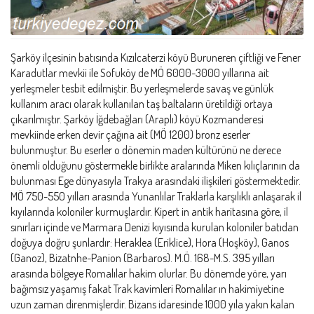
Şarköy ilçesinin batısında Kızılcaterzi köyü Buruneren çiftliği ve Fener
Karadutlar mevkii ile Sofuköy de MÖ 6000-3000 yıllarına ait
yerleşmeler tesbit edilmiştir. Bu yerleşmelerde savaş ve günlük
kullanım aracı olarak kullanılan taş baltaların üretildiği ortaya
çıkarılmıştır. Şarköy İğdebağları (Araplı) köyü Kozmanderesi
mevkiinde erken devir çağına ait (MÖ 1200) bronz eserler
bulunmuştur. Bu eserler o dönemin maden kültürünü ne derece
önemli olduğunu göstermekle birlikte aralarında Miken kılıçlarının da
bulunması Ege dünyasıyla Trakya arasındaki ilişkileri göstermektedir.
MÖ 750-550 yılları arasında Yunanlılar Traklarla karşılıklı anlaşarak il
kıyılarında koloniler kurmuşlardır. Kipert in antik haritasına göre, il
sınırları içinde ve Marmara Denizi kıyısında kurulan koloniler batıdan
doğuya doğru şunlardır: Heraklea (Eriklice), Hora (Hoşköy), Ganos
(Ganoz), Bizatnhe-Panion (Barbaros). M.Ö. 168-M.S. 395 yılları
arasında bölgeye Romalılar hakim olurlar. Bu dönemde yöre, yarı
bağımsız yaşamış fakat Trak kavimleri Romalılar ın hakimiyetine
uzun zaman direnmişlerdir. Bizans idaresinde 1000 yıla yakın kalan