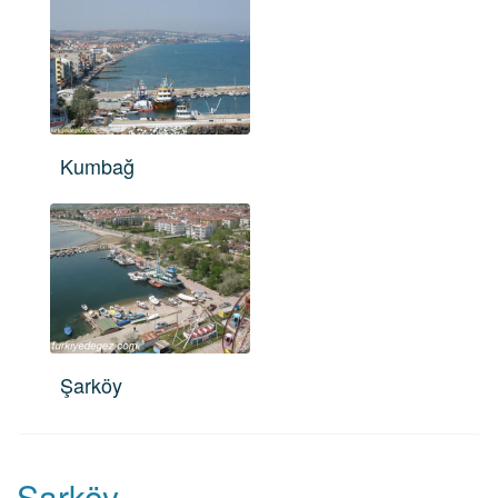
Kumbağ
Şarköy
Şarköy