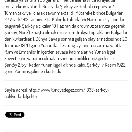
mütareke imzalandı. Bu arada Şarköy ve Gelibolu cephesini 2.
Tümen takviyeli olarak savunmakta idi. Mütareke bitince Bulgarlar
22 Aralık 1912 tarihinde 10. Kolordu taburlarını Marmara kıyılarından
taşıyarak Şarköy e çıktılar. 10 Haziran da ordumuz taarruza geçerek
Şarköy, Mürefte başta olmak üzere tüm Trakya topraklarını Bulgarlar
dan kurtardılar. I. Dünya Savaşı sonrası gelişen olaylar neticesinde 20
Temmuz 1920 günü Yunanlılar Tekirdağ kıyılarına çıkartma yaptılar.
Rum ve Ermeniler in içerden savaşa katılmaları ve Yunan işgal
kuvvetlerine yardımcı olmaları sonunda birliklerimiz gerilediler.
Şarköy 2,5 yıl kadar Yunan işgali altında kaldı. Şarköy 17 Kasım 1922
günü Yunan işgalinden kurtuldu.
Sayfa adresi: http://www.turkiyedegez.com/1333-sarkoy-
hakkinda-bilgi.html