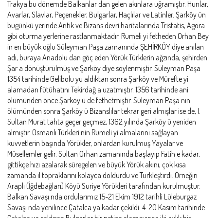
Trakya bu dönemde Balkanlar dan gelen akınlara uğramıştır. Hunlar,
Avarlar, Slavlar, Peçenekler, Bulgarlar, Haçlılar ve Latinler. Şarköy ün
bugünkü yerinde Antik ve Bizans devri haritalarında Tristatis, Agora
gibi oturma yerlerine rastlanmaktadır. Rumeli yi fetheden Orhan Bey
in en büyük oğlu Süleyman Paşa zamanında ŞEHİRKÖY diye anılan
adı, buraya Anadolu dan göç eden Yörük Türklerin ağzında, şehirden
Şar a dönüştürülmüş ve Şarköy diye söylenmiştir. Süleyman Paşa
1354 tarihinde Gelibolu yu aldıktan sonra Şarköy ve Mürefte yi
alamadan fütühatını Tekirdağ a uzatmıştır. 1356 tarihinde ani
ölümünden önce Şarköy ü de fethetmiştir. Süleyman Paşa nın
ölümünden sonra Şarköy ü Bizanslılar tekrar geri almışlar ise de, I.
Sultan Murat tahta geçer geçmez, 1362 yılında Şarköy ü yeniden
almıştır. Osmanlı Türkleri nin Rumeli yi almalarını sağlayan
kuvvetlerin başında Yörükler, onlardan kurulmuş Yayalar ve
Müsellemler gelir. Sultan Orhan zamanında başlayıp Fatih e kadar,
gittikçe hızı azalarak süregelen ve büyük Yörük akını, çok kısa
zamanda il topraklarını kolayca doldurdu ve Türkleştirdi. Örneğin
Araplı (İğdebağları) Köyü Suriye Yörükleri tarafından kurulmuştur.
Balkan Savaşı nda ordularımız 15-21 Ekim 1912 tarihli Lüleburgaz
Savaşı nda yenilince Çatalca ya kadar çekildi. 4-20 Kasım tarihinde
Çatalca ya saldıran Bulgarlar bir netice alamayınca iki aylık bir